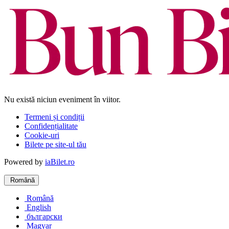
Nu există niciun eveniment în viitor.
Termeni și condiții
Confidențialitate
Cookie-uri
Bilete pe site-ul tău
Powered by
iaBilet.ro
Română
Română
English
български
Magyar